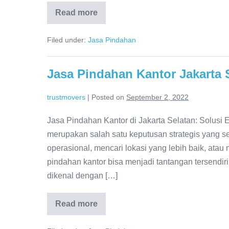
Read more
Jasa
Pindahan
Jakarta
Filed under:
Jasa Pindahan
Utara
Jasa Pindahan Kantor Jakarta 
trustmovers
|
Posted on
September 2, 2022
Jasa Pindahan Kantor di Jakarta Selatan: Solusi 
merupakan salah satu keputusan strategis yang s
operasional, mencari lokasi yang lebih baik, ata
pindahan kantor bisa menjadi tantangan tersendiri.
dikenal dengan […]
Read more
Jasa
Pindahan
Kantor