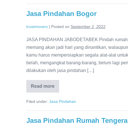
Jasa Pindahan Bogor
trustmovers
|
Posted on
September 2, 2022
JASA PINDAHAN JABODETABEK Pindah rumah dari
memang akan jadi hari yang dinantikan, walaupu
kamu harus mempersiapkan segala alat-alat un
belah, mengangkat barang-barang, belum lagi peri
dilakukan oleh jasa pindahan […]
Read more
Jasa
Pindahan
Bogor
Filed under:
Jasa Pindahan
Jasa Pindahan Rumah Tengera