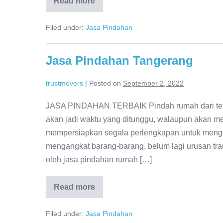
Read more
Jasa
Pindahan
Rumah
Filed under:
Jasa Pindahan
Bekasi
Jasa Pindahan Tangerang
trustmovers
|
Posted on
September 2, 2022
JASA PINDAHAN TERBAIK Pindah rumah dari tem
akan jadi waktu yang ditunggu, walaupun akan m
mempersiapkan segala perlengkapan untuk meng
mengangkat barang-barang, belum lagi urusan tr
oleh jasa pindahan rumah […]
Read more
Jasa
Pindahan
Tangerang
Filed under:
Jasa Pindahan