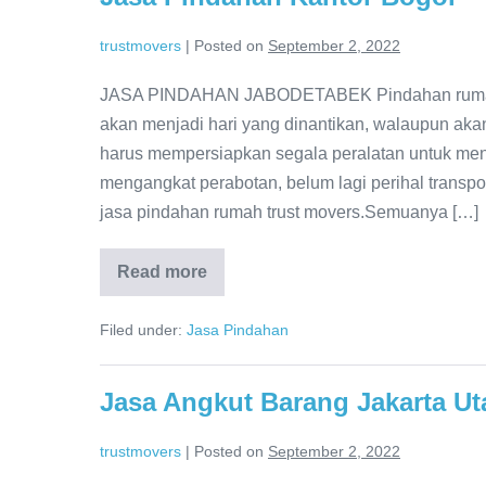
trustmovers
|
Posted on
September 2, 2022
JASA PINDAHAN JABODETABEK Pindahan rumah 
akan menjadi hari yang dinantikan, walaupun ak
harus mempersiapkan segala peralatan untuk me
mengangkat perabotan, belum lagi perihal transpo
jasa pindahan rumah trust movers.Semuanya […]
Read more
Jasa
Pindahan
Kantor
Filed under:
Jasa Pindahan
Bogor
Jasa Angkut Barang Jakarta Ut
trustmovers
|
Posted on
September 2, 2022