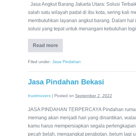
Jasa Angkut Barang Jakarta Utara: Solusi Terbai
salah satu wilayah padat di ibu kota, sering kali
membutuhkan layanan angkut barang. Dalam hal i
solusi yang tepat untuk menangani kebutuhan logi
Read more
Jasa
Angkut
Barang
Filed under:
Jasa Pindahan
Jakarta
Utara
Jasa Pindahan Bekasi
trustmovers
|
Posted on
September 2, 2022
JASA PINDAHAN TERPERCAYA Pindahan rumah dar
memang akan menjadi hari yang dinantikan, wal
kamu harus mempersiapkan segala perlengkapan
pecah belah, mengangkat perabotan, belum lagi u