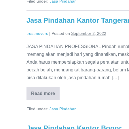
Filed under:
Jasa Pindahan
Jakarta
Selatan
Jasa Pindahan Kantor Tangera
trustmovers
|
Posted on
September 2, 2022
JASA PINDAHAN PROFESSIONAL Pindah rumah dar
memang akan menjadi hari yang dinantikan, mes
Anda harus mempersiapkan segala peralatan un
pecah belah, mengangkat barang-barang, belum la
bisa dilakukan oleh jasa pindahan rumah […]
Read more
Jasa
Pindahan
Kantor
Filed under:
Jasa Pindahan
Tangerang
Jasa Pindahan Kantor Bogor