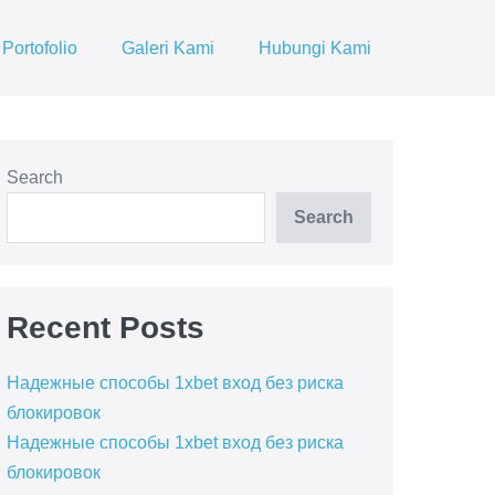
Portofolio
Galeri Kami
Hubungi Kami
Search
Search
Recent Posts
Надежные способы 1xbet вход без риска
блокировок
Надежные способы 1xbet вход без риска
блокировок