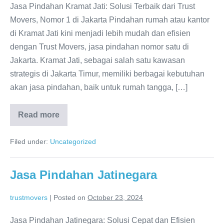
Jasa Pindahan Kramat Jati: Solusi Terbaik dari Trust
Movers, Nomor 1 di Jakarta Pindahan rumah atau kantor
di Kramat Jati kini menjadi lebih mudah dan efisien
dengan Trust Movers, jasa pindahan nomor satu di
Jakarta. Kramat Jati, sebagai salah satu kawasan
strategis di Jakarta Timur, memiliki berbagai kebutuhan
akan jasa pindahan, baik untuk rumah tangga, […]
Read more
Jasa
Pindahan
Kramat
Filed under:
Uncategorized
Jati
Jasa Pindahan Jatinegara
trustmovers
|
Posted on
October 23, 2024
Jasa Pindahan Jatinegara: Solusi Cepat dan Efisien