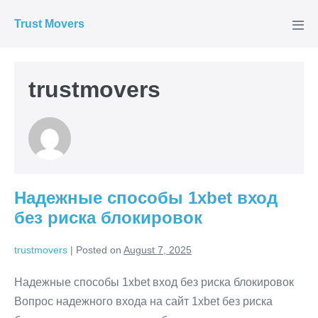
Skip
Trust Movers
to
Men
Tog
content
trustmovers
Надежные способы 1xbet вход
без риска блокировок
trustmovers
|
Posted on
August 7, 2025
Надежные способы 1xbet вход без риска блокировок
Вопрос надежного входа на сайт 1xbet без риска