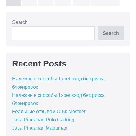
Search
Search
Recent Posts
Надежные способы 1xbet вход без риска
блокировок
Надежные способы 1xbet вход без риска
блокировок
Реальные отзывом О Бк Mostbet
Jasa Pindahan Pulo Gadung
Jasa Pindahan Matraman