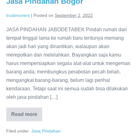
Jasa Pindahan Bogor
trustmovers
|
Posted on
September 2, 2022
JASA PINDAHAN JABODETABEK Pindah rumah dari
tempat tinggal lama ke rumah baru tentunya memang
akan jadi hari yang dinantikan, walaupun akan
merepotkan dan melelahkan. Bayangkan saja kamu
harus mempersiapkan segala alat-alat untuk mengemas
barang anda, membungkus perabotan pecah belah,
mengangkat barang-barang, belum lagi perihal
kendaraan. Tetapi saat ini semua sudah bisa dilakukan
oleh jasa pindahan […]
Read more
Jasa
Pindahan
Bogor
Filed under:
Jasa Pindahan