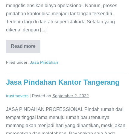
mengefisiensikan biaya operasional. Namun, proses
pindahan kantor bisa menjadi tantangan tersendiri.
Terlebih lagi di daerah seperti Jakarta Selatan yang
dikenal dengan […]
Read more
Jasa
Pindahan
Kantor
Filed under:
Jasa Pindahan
Jakarta
Selatan
Jasa Pindahan Kantor Tangerang
trustmovers
|
Posted on
September 2, 2022
JASA PINDAHAN PROFESSIONAL Pindah rumah dari
tempat tinggal lama menuju rumah baru tentunya
memang akan menjadi hari yang dinantikan, meski akan
merepotkan dan melelahkan. Bayangkan saja Anda