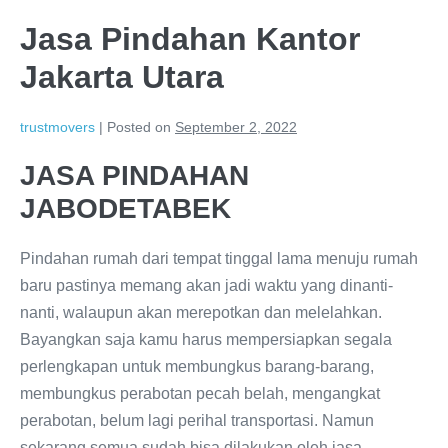
Skip
Jasa Pindahan Kantor
to
content
Jakarta Utara
trustmovers
|
Posted on
September 2, 2022
JASA PINDAHAN
JABODETABEK
Pindahan rumah dari tempat tinggal lama menuju rumah
baru pastinya memang akan jadi waktu yang dinanti-
nanti, walaupun akan merepotkan dan melelahkan.
Bayangkan saja kamu harus mempersiapkan segala
perlengkapan untuk membungkus barang-barang,
membungkus perabotan pecah belah, mengangkat
perabotan, belum lagi perihal transportasi. Namun
sekarang semua sudah bisa dilakukan oleh jasa